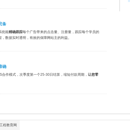
完备
系统能
精确跟踪
每个广告带来的点击量、注册量，跟踪每个学员的
程，数据实时透明，有效的保障网站主的利益。
准确
S合作模式，次季度第一个25-30日结算，缩短付款周期，
让您零
工程教育网