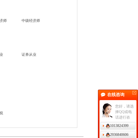
济师
中级经济师
业
证券从业
在线咨询
您好，请选
择QQ或电
税
话进行咨
询。
1013824399
2936840606