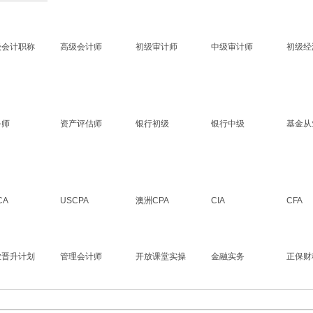
级会计职称
高级会计师
初级审计师
中级审计师
初级经
务师
资产评估师
银行初级
银行中级
基金从
CA
USCPA
澳洲CPA
CIA
CFA
业晋升计划
管理会计师
开放课堂实操
金融实务
正保财