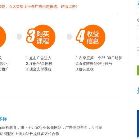
加盟，五大类型上千条广告供您挑选。
详情点击》
校
1.点击广告进入
1.次季度第一个25-30日结算
型尺寸
2.注册/登录网校
2.直接转账到银行账号
行推广
3.现金支付课程
3.确认查收
多样
保远程教育，旗下十几家行业领先网站，广告类型全面，尺寸多
移动网盟的上线为站长提供多方位合作。